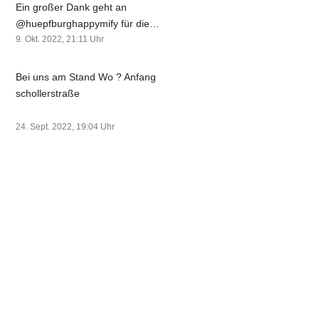
Ein großer Dank geht an
@huepfburghappymify für die
Organisation! #pokalsieger
9. Okt. 2022, 21:11
Uhr
#fürdengutenzweck #menschenkicker
#svk #cheesemountain #käsberg
Bei uns am Stand Wo ? Anfang
schollerstraße
24. Sept. 2022, 19:04
Uhr